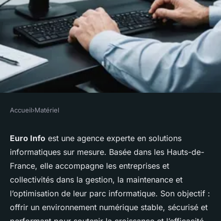
Accueil
›
Matériel
MATÉRIEL
Euro Info : votre partenaire en
Euro Info
est une agence experte en solutions
informatiques sur mesure. Basée dans les Hauts-de-
gestion et sécurité des
France, elle accompagne les entreprises et
systèmes d'information
collectivités dans la gestion, la maintenance et
l’optimisation de leur parc informatique. Son objectif :
admin
•
16 septembre 2025
•
2 min de lecture
offrir un environnement numérique stable, sécurisé et