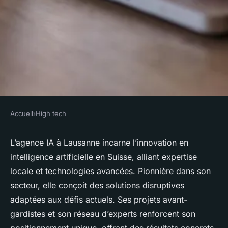
Accueil
›
High tech
HIGH TECH
Découvrez les avant-gardes de
L’agence IA à Lausanne incarne l’innovation en
intelligence artificielle en Suisse, alliant expertise
l'agence ia à lausanne
locale et technologies avancées. Pionnière dans son
secteur, elle conçoit des solutions disruptives
admin
•
13 octobre 2025
•
6 min de lecture
adaptées aux défis actuels. Ses projets avant-
gardistes et son réseau d’experts renforcent son