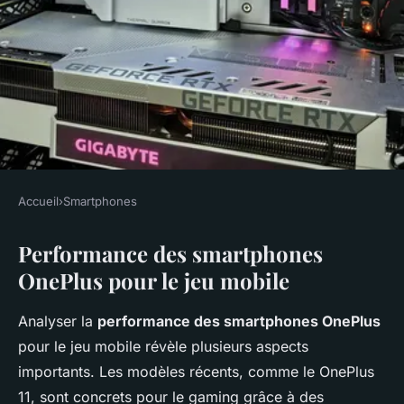
Accueil
›
Smartphones
SMARTPHONES
Performance des smartphones
OnePlus dans le jeu vidéo
OnePlus pour le jeu mobile
mobile
Analyser la
performance des smartphones OnePlus
admin
•
20 décembre 2024
•
5 min de lecture
pour le jeu mobile révèle plusieurs aspects
importants. Les modèles récents, comme le OnePlus
11, sont concrets pour le gaming grâce à des